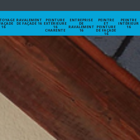
TOYAGE
RAVALEMENT
PEINTURE
ENTREPRISE
PEINTRE
PEINTRE
FAÇADE
DE FAÇADE 16
EXTÉRIEURE
DE
ET
INTÉRIEUR
16
16
RAVALEMENT
PEINTURE
16
CHARENTE
16
DE FAÇADE
16