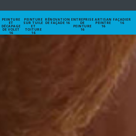
PEINTURE
PEINTURE
RÉNOVATION
ENTREPRISE
ARTISAN
FAÇADIER
ET
SUR TUILE
DE FAÇADE 16
DE
PEINTRE
16
DÉCAPAGE
ET
PEINTURE
16
DE VOLET
TOITURE
16
16
16