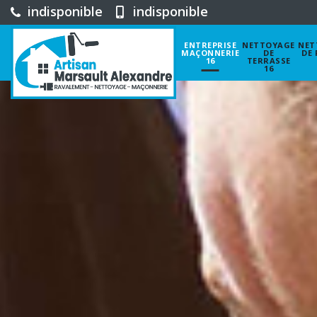
indisponible
indisponible
ENTREPRISE
NETTOYAGE
NET
MAÇONNERIE
DE
DE 
16
TERRASSE
16