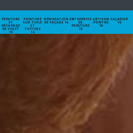
PEINTURE
PEINTURE
RÉNOVATION
ENTREPRISE
ARTISAN
FAÇADIER
ET
SUR TUILE
DE FAÇADE 16
DE
PEINTRE
16
DÉCAPAGE
ET
PEINTURE
16
DE VOLET
TOITURE
16
16
16