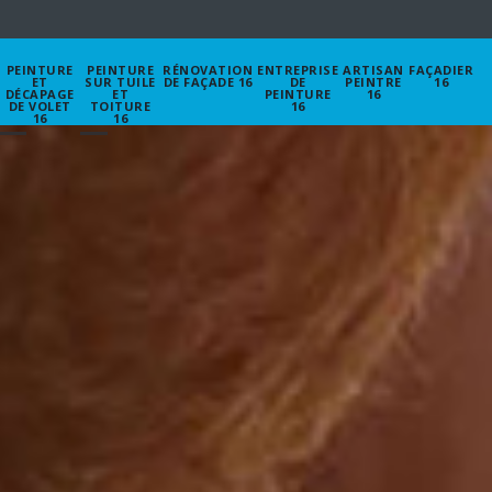
PEINTURE
PEINTURE
RÉNOVATION
ENTREPRISE
ARTISAN
FAÇADIER
ET
SUR TUILE
DE FAÇADE 16
DE
PEINTRE
16
DÉCAPAGE
ET
PEINTURE
16
DE VOLET
TOITURE
16
16
16