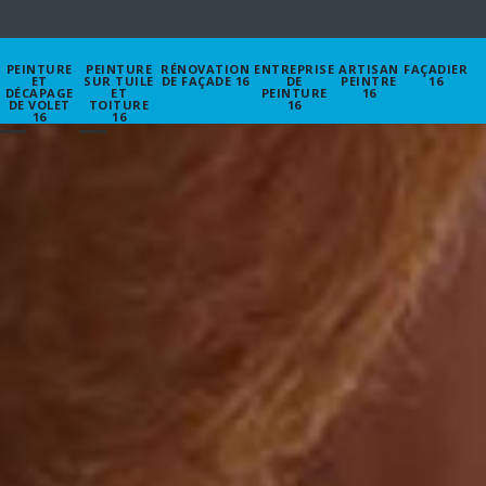
PEINTURE
PEINTURE
RÉNOVATION
ENTREPRISE
ARTISAN
FAÇADIER
ET
SUR TUILE
DE FAÇADE 16
DE
PEINTRE
16
DÉCAPAGE
ET
PEINTURE
16
DE VOLET
TOITURE
16
16
16