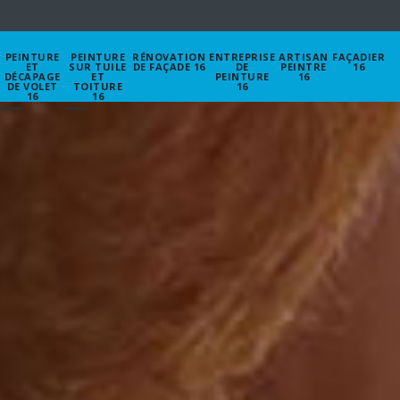
PEINTURE
PEINTURE
RÉNOVATION
ENTREPRISE
ARTISAN
FAÇADIER
ET
SUR TUILE
DE FAÇADE 16
DE
PEINTRE
16
DÉCAPAGE
ET
PEINTURE
16
DE VOLET
TOITURE
16
16
16