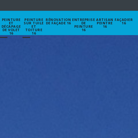
PEINTURE
PEINTURE
RÉNOVATION
ENTREPRISE
ARTISAN
FAÇADIER
ET
SUR TUILE
DE FAÇADE 16
DE
PEINTRE
16
DÉCAPAGE
ET
PEINTURE
16
DE VOLET
TOITURE
16
16
16