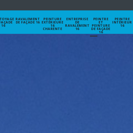
TOYAGE
RAVALEMENT
PEINTURE
ENTREPRISE
PEINTRE
PEINTRE
FAÇADE
DE FAÇADE 16
EXTÉRIEURE
DE
ET
INTÉRIEUR
16
16
RAVALEMENT
PEINTURE
16
CHARENTE
16
DE FAÇADE
16