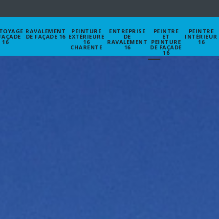
TOYAGE
RAVALEMENT
PEINTURE
ENTREPRISE
PEINTRE
PEINTRE
FAÇADE
DE FAÇADE 16
EXTÉRIEURE
DE
ET
INTÉRIEUR
16
16
RAVALEMENT
PEINTURE
16
CHARENTE
16
DE FAÇADE
16