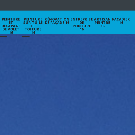
PEINTURE
PEINTURE
RÉNOVATION
ENTREPRISE
ARTISAN
FAÇADIER
ET
SUR TUILE
DE FAÇADE 16
DE
PEINTRE
16
DÉCAPAGE
ET
PEINTURE
16
DE VOLET
TOITURE
16
16
16