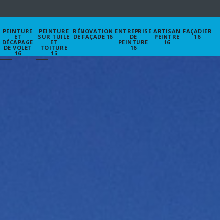
PEINTURE
PEINTURE
RÉNOVATION
ENTREPRISE
ARTISAN
FAÇADIER
ET
SUR TUILE
DE FAÇADE 16
DE
PEINTRE
16
DÉCAPAGE
ET
PEINTURE
16
DE VOLET
TOITURE
16
16
16