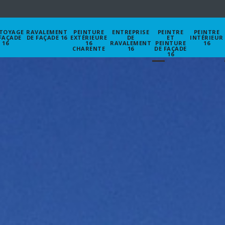
TOYAGE
RAVALEMENT
PEINTURE
ENTREPRISE
PEINTRE
PEINTRE
FAÇADE
DE FAÇADE 16
EXTÉRIEURE
DE
ET
INTÉRIEUR
16
16
RAVALEMENT
PEINTURE
16
CHARENTE
16
DE FAÇADE
16