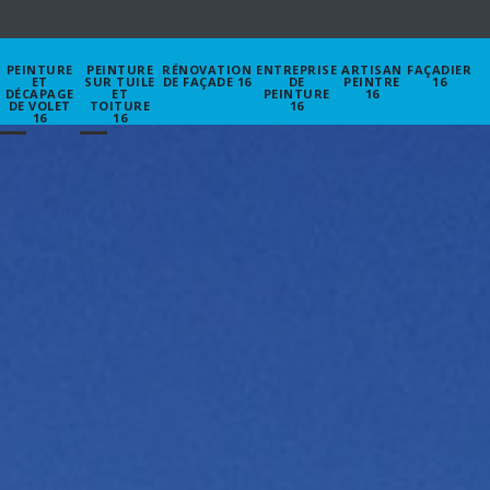
PEINTURE
PEINTURE
RÉNOVATION
ENTREPRISE
ARTISAN
FAÇADIER
ET
SUR TUILE
DE FAÇADE 16
DE
PEINTRE
16
DÉCAPAGE
ET
PEINTURE
16
DE VOLET
TOITURE
16
16
16