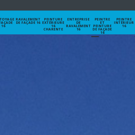
TOYAGE
RAVALEMENT
PEINTURE
ENTREPRISE
PEINTRE
PEINTRE
FAÇADE
DE FAÇADE 16
EXTÉRIEURE
DE
ET
INTÉRIEUR
16
16
RAVALEMENT
PEINTURE
16
CHARENTE
16
DE FAÇADE
16