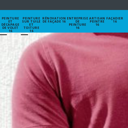
PEINTURE
PEINTURE
RÉNOVATION
ENTREPRISE
ARTISAN
FAÇADIER
ET
SUR TUILE
DE FAÇADE 16
DE
PEINTRE
16
DÉCAPAGE
ET
PEINTURE
16
DE VOLET
TOITURE
16
16
16