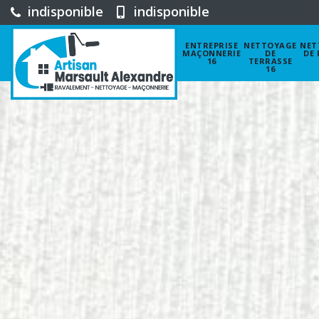
indisponible
indisponible
ENTREPRISE
NETTOYAGE
NET
MAÇONNERIE
DE
DE 
16
TERRASSE
16