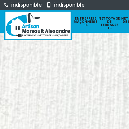
indisponible
indisponible
ENTREPRISE
NETTOYAGE
NET
MAÇONNERIE
DE
DE 
16
TERRASSE
16