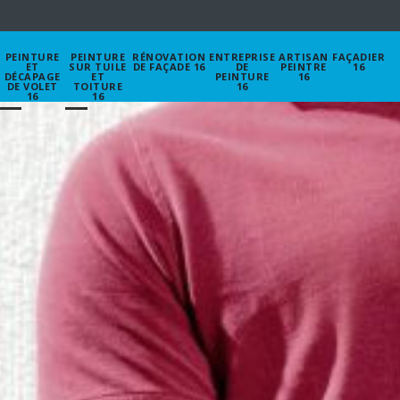
PEINTURE
PEINTURE
RÉNOVATION
ENTREPRISE
ARTISAN
FAÇADIER
ET
SUR TUILE
DE FAÇADE 16
DE
PEINTRE
16
DÉCAPAGE
ET
PEINTURE
16
DE VOLET
TOITURE
16
16
16