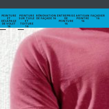
PEINTURE
PEINTURE
RÉNOVATION
ENTREPRISE
ARTISAN
FAÇADIER
ET
SUR TUILE
DE FAÇADE 16
DE
PEINTRE
16
DÉCAPAGE
ET
PEINTURE
16
DE VOLET
TOITURE
16
16
16