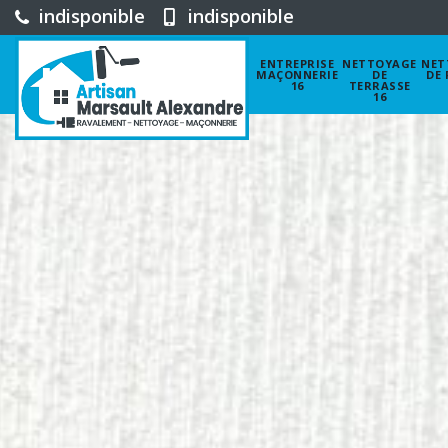
indisponible
indisponible
ENTREPRISE
NETTOYAGE
NET
MAÇONNERIE
DE
DE 
16
TERRASSE
16