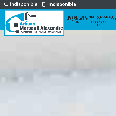
indisponible
indisponible
ENTREPRISE
NETTOYAGE
NET
MAÇONNERIE
DE
DE 
16
TERRASSE
16