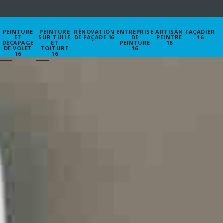
PEINTURE
PEINTURE
RÉNOVATION
ENTREPRISE
ARTISAN
FAÇADIER
ET
SUR TUILE
DE FAÇADE 16
DE
PEINTRE
16
DÉCAPAGE
ET
PEINTURE
16
DE VOLET
TOITURE
16
16
16