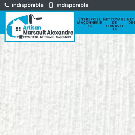
indisponible
indisponible
ENTREPRISE
NETTOYAGE
NET
MAÇONNERIE
DE
DE 
16
TERRASSE
16