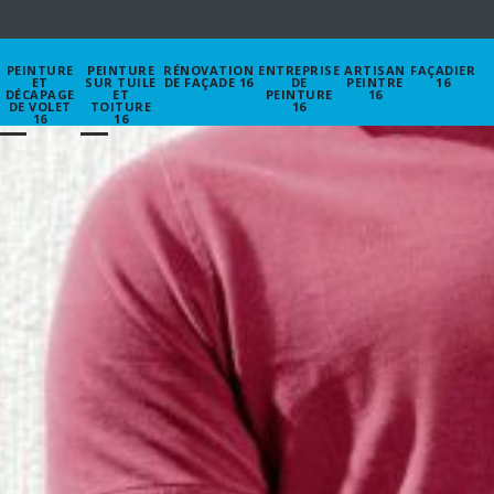
PEINTURE
PEINTURE
RÉNOVATION
ENTREPRISE
ARTISAN
FAÇADIER
ET
SUR TUILE
DE FAÇADE 16
DE
PEINTRE
16
DÉCAPAGE
ET
PEINTURE
16
DE VOLET
TOITURE
16
16
16